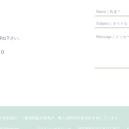
尋ね下さい。
10
小売業免許、一般酒類販売業免許、輸入酒類卸売業免許を有しています
​。
s Reserved.
プライバシーポリシー
特定商取引法に基づく表記