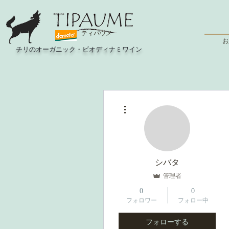
ティパウメ
お
チリのオーガニック・ビオディナミワイン
その他
シバタ
管理者
0
0
フォロワー
フォロー中
フォローする