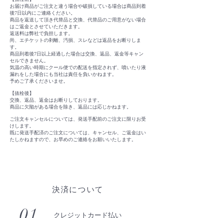
お届け商品がご注文と違う場合や破損している場合は商品到着
後7日以内にご連絡ください。
商品を返送して頂き代替品と交換、代替品のご用意がない場合
はご返金とさせていただきます。
返送料は弊社で負担します。
尚、エチケットの剥離、汚損、スレなどは返品をお断りしま
す。
商品到着後7日以上経過した場合は交換、返品、返金等キャン
セルできません。
気温の高い時期にクール便での配送を指定されず、噴いたり液
漏れをした場合にも当社は責任を負いかねます。
予めご了承くださいませ。
【抜栓後】
交換、返品、返金はお断りしております。
商品に欠陥がある場合を除き、返品には応じかねます。
ご注文キャンセルについては、発送手配前のご注文に限りお受
けします。
既に発送手配済のご注文については、キャンセル、ご返金はい
たしかねますので、お早めのご連絡をお願いいたします。
決済について
01
クレジットカード払い