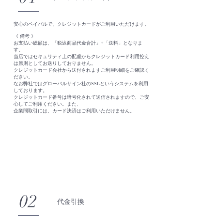
安心のペイパルで、クレジットカードがご利用いただけます。
《 備考 》
お支払い総額は、「
税込商品代金合計」+「送料」となりま
す。
当店ではセキュリティ上の配慮からクレジットカード利用控え
は原則としてお送りしておりません。
クレジットカード会社から送付されますご利用明細をご確認く
ださい。
なお弊社ではグローバルサイン社のSSLというシステムを利用
しております。
クレジットカード番号は暗号化されて送信されますので、ご安
心してご利用ください。また、
企業間取引には、カード決済はご利用いただけません。
02
代金引換