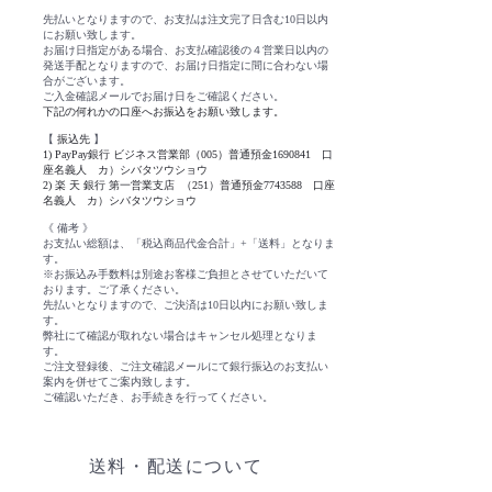
先払いとなりますので、お支払は注文完了日含む10日以内
にお願い致します。
お届け日指定がある場合、お支払確認後の４営業日以内の
発送手配となりますので、お届け日指定に間に合わない場
合がございます。
ご入金確認メールでお届け日をご確認ください。
下記の何れかの口座へお振込をお願い致します。
【
振込先
】
1) PayPay銀行 ビジネス営業部（005）普通預金1690841 口
座名義人 カ）シバタツウショウ
2) 楽 天 銀行 第一営業支店 （251）普通預金7743588 口座
名義人 カ）シバタツウショウ
《 備考 》
お支払い総額は、「税込商品代金合計」+「送料」となりま
す。
※お振込み手数料は別途お客様ご負担とさせていただいて
おります。ご了承ください。
先払いとなりますので、ご決済は10日以内にお願い致しま
す。
弊社にて確認が取れない場合はキャンセル処理となりま
す。
ご注文登録後、ご注文確認メールにて銀行振込のお支払い
案内を併せてご案内致します。
ご確認いただき、お手続きを行ってください。
送料・配送について