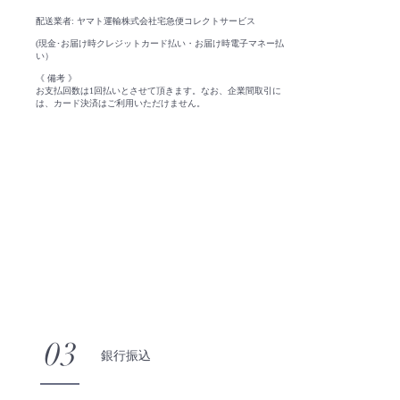
配送業者: ヤマト運輸株式会社宅急便コレクトサービス
(現金･お届け時クレジットカード払い・お届け時電子マネー払
い）
《 備考 》
お支払回数は1回払いとさせて頂きます。なお、
企業間取引に
は、カード決済はご利用いただけません。
03
銀行振込