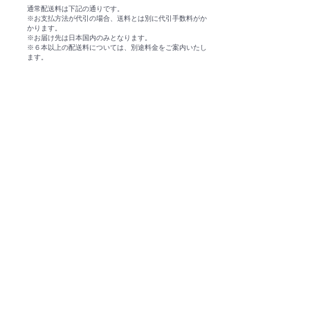
通常配送料は下記の通りです。
※お支払方法が代引の場合、送料とは別に代引手数料がか
かります。
​※お届け先は日本国内のみとなります。
​※６本以上の配送料については、別途料金をご案内いたし
ます。
ご注文日の4営業日後∼30日の間で、配送希望日をお選び
いただくことができます。
ご注文の際、配送希望日のご指定がない場合は、最短で発
送させていただきます。
通常4日後からの発送となります。
お支払い方法が銀行振込の場合、ご入金確認後の発送とな
ります。
ご入金のタイミングによっては、配送希望日を変更させて
いただく場合がございます。