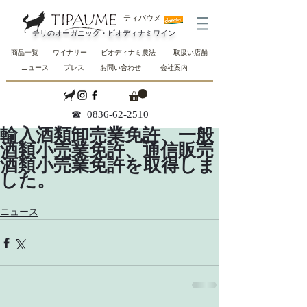
ティパウメ
チリのオーガニック・ビオディナミワイン
商品一覧
ワイナリー
ビオディナミ農法
取扱い店舗
ニュース
プレス
お問い合わせ
会社案内
☎︎
0836-62-2510
輸入酒類卸売業免許、一般
酒類小売業免許、通信販売
酒類小売業免許を取得しま
した。
ニュース